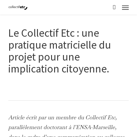
Menu
Skip
search
to
main
Le Collectif Etc : une
content
pratique matricielle du
projet pour une
implication citoyenne.
Article écrit par un membre du Collectif Etc,
parallèlement doctorant à l’ENSA-Marseille,
dans le cadre d’une communication au colloque