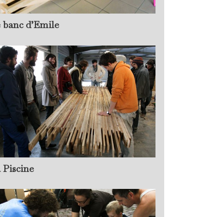
 banc d’Emile
 Piscine