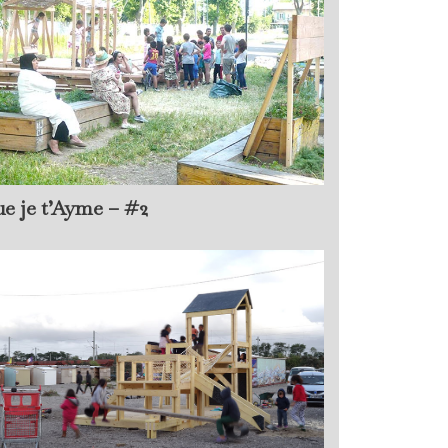
e je t’Ayme – #2