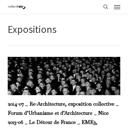
Menu
Skip
search
to
main
Expositions
content
2014-07 _ Re-Architecture, exposition collective _
Forum d’Urbanisme et d’Architecture _ Nice
2013-06 _ Le Détour de France _ EME3,