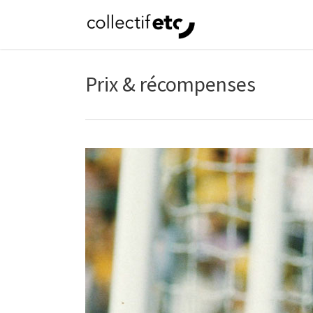
Skip
to
main
content
Prix & récompenses