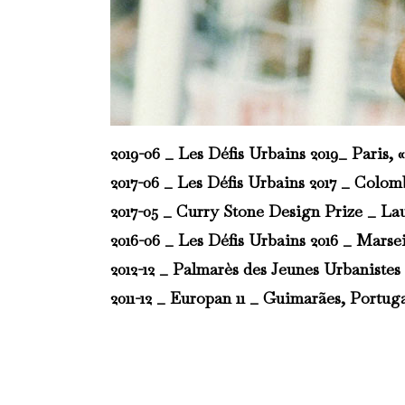
2019-06 _
Les Défis Urbains 2019
_ Paris, 
2017-06 _
Les Défis Urbains 2017
_ Colombe
2017-05 _
Curry Stone Design Prize
_ Lau
2016-06 _
Les Défis Urbains 2016
_ Marseil
2012-12 _
Palmarès des Jeunes Urbanistes 
2011-12 _
Europan 11
_ Guimarães, Portugal