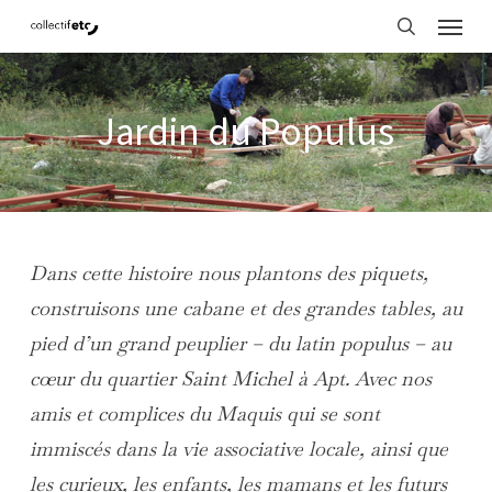
Menu
Skip
search
to
main
Jardin du Populus
content
Dans cette histoire nous plantons des piquets,
construisons une cabane et des grandes tables, au
pied d’un grand peuplier – du latin populus – au
cœur du quartier Saint Michel à Apt. Avec nos
amis et complices du Maquis qui se sont
immiscés dans la vie associative locale, ainsi que
les curieux, les enfants, les mamans et les futurs