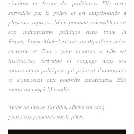
réunions en faveur des prolétaires.
Elle reste
surveillée par la police et est emprisonnée à
plusieurs reprises. Mais poursuit inlassablement
son militantisme politique dans toute la
France.
Louse Michel est née en 1830 d’une mère
servante et d’un « père inconnu ». Elle est
institutrice, écrivaine et s’engage dans des
mouvements politiques qui prônent l’autonomie
et s’opposent aux pouvoirs autoritaires.
Elle
meurt en 1905 à Marseille.
Texte de Pierre Tandille, affiché sur cinq
panneaux parsemés sur la place.