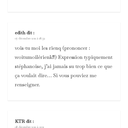
edith
dit :
07 décembre 2011 à 18:52
vois-tu moi les rienq (prononcer :
woitumoilérienk!!) Expression typiquement
stéphanoise, j’ai jamais su trop bien ce que
ça voulait dire… Si vous pouviez me
renseigner.
KTR
dit :
08 décembre 2011 à 01:11