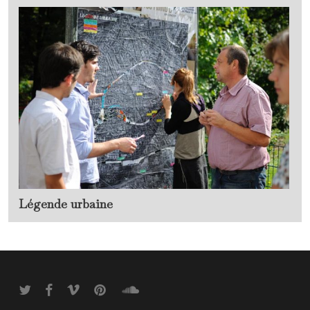
Légende urbaine
twitter
facebook
vimeo
pinterest
soundcloud