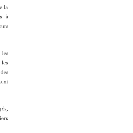
e la
és à
turs
 les
 les
 des
ment
gés,
iers