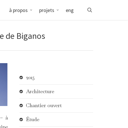
search
à propos
projets
eng
le de Biganos
2015
Architecture
Chantier ouvert
 – à
Étude
uipe