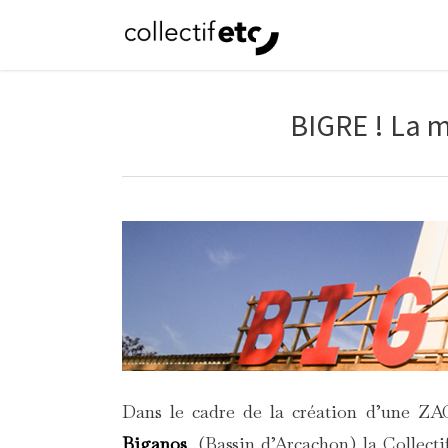
Skip
to
main
content
BIGRE ! La m
Dans le cadre de la création d’une ZAC
Biganos
, (Bassin d’Arcachon) la Collect