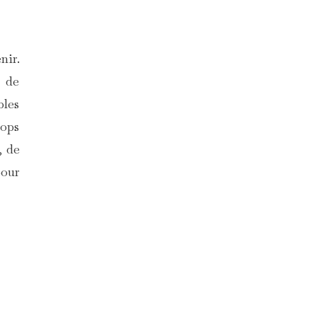
nir.
t de
bles
ops
, de
pour