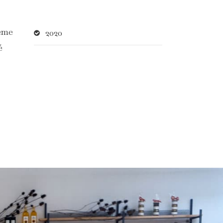
même
2020
é