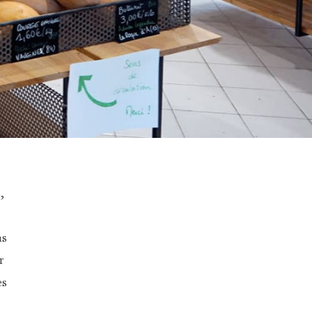
,
ns
r
ès