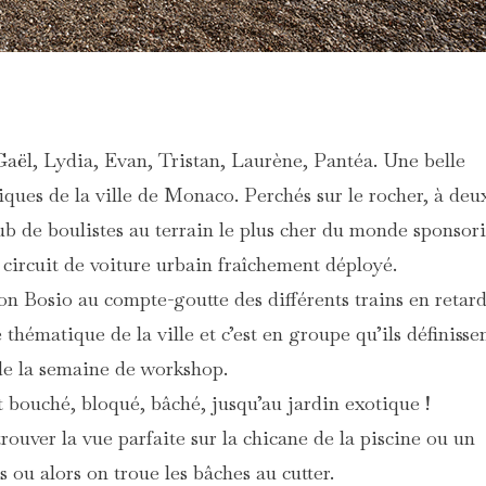
aël, Lydia, Evan, Tristan, Laurène, Pantéa. Une belle
iques de la ville de Monaco. Perchés sur le rocher, à deu
club de boulistes au terrain le plus cher du monde sponsor
n circuit de voiture urbain fraîchement déployé.
lon Bosio au compte-goutte des différents trains en retar
 thématique de la ville et c’est en groupe qu’ils définisse
e la semaine de workshop.
t bouché, bloqué, bâché, jusqu’au jardin exotique !
trouver la vue parfaite sur la chicane de la piscine ou un
 ou alors on troue les bâches au cutter.