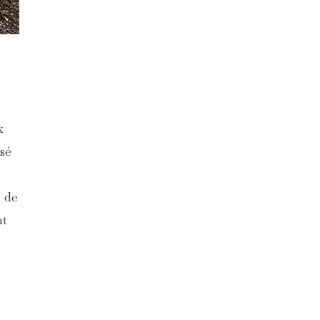
x
isé
d de
nt