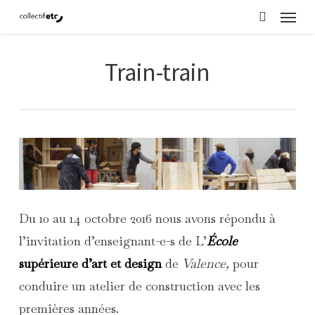
Menu
Skip
search
to
main
Train-train
content
Du 10 au 14 octobre 2016 nous avons répondu à
l’invitation d’enseignant-e-s de
L’
École
supérieure d’art et design
de
Valence,
pour
conduire un atelier de construction avec
les
premières années.